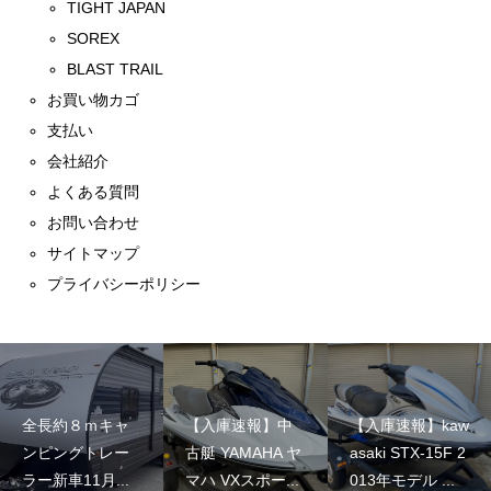
TIGHT JAPAN
SOREX
BLAST TRAIL
お買い物カゴ
支払い
会社紹介
よくある質問
お問い合わせ
サイトマップ
プライバシーポリシー
全長約８ｍキャ
【入庫速報】中
【入庫速報】kaw
ンピングトレー
古艇 YAMAHA ヤ
asaki STX-15F 2
ラー新車11月...
マハ VXスポー...
013年モデル ...