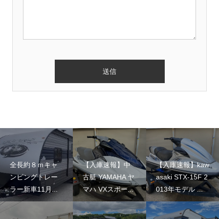
全長約８ｍキャ
【入庫速報】中
【入庫速報】kaw
ンピングトレー
古艇 YAMAHA ヤ
asaki STX-15F 2
ラー新車11月...
マハ VXスポー...
013年モデル ...